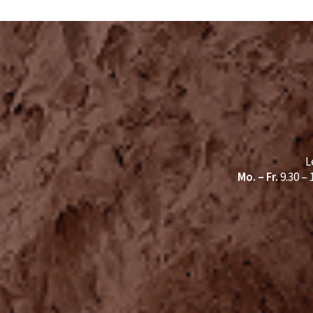
L
Mo. – Fr.
9.30 –