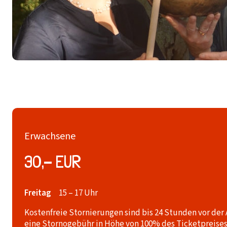
Erwachsene
30,- EUR
Freitag
15 – 17 Uhr
Kostenfreie Stornierungen sind bis 24 Stunden vor der
eine Stornogebühr in Höhe von 100% des Ticketpreises