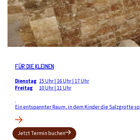
FÜR DIE KLEINEN
Dienstag
15 Uhr | 16 Uhr | 17 Uhr
Freitag
10 Uhr | 11 Uhr
Ein entspannter Raum, in dem Kinder die Salzgrotte s
Jetzt Termin buchen